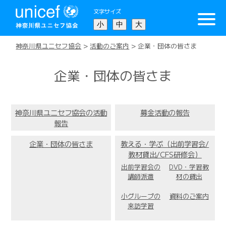
文字サイズ
小
中
大
神奈川県ユニセフ協会
>
活動のご案内
>
企業・団体の皆さま
企業・団体の皆さま
神奈川県ユニセフ協会の活動
募金活動の報告
報告
企業・団体の皆さま
教える・学ぶ（出前学習会/
教材貸出/CFS研修会）
出前学習会の
DVD・学習教
講師派遣
材の貸出
小グループの
資料のご案内
来訪学習