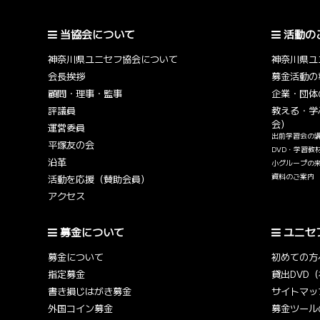
当協会について
活動の
神奈川県ユニセフ協会について
神奈川県ユ
会長挨拶
募金活動の
顧問・理事・監事
企業・団体
評議員
教える・学
会）
運営委員
出前学習会の
平塚友の会
DVD・学習教
沿革
小グループの
資料のご案内
活動を応援（賛助会員）
アクセス
募金について
ユニセ
募金について
初めての方
指定募金
貸出DVD
書き損じはがき募金
サイトマッ
外国コイン募金
募金ツール