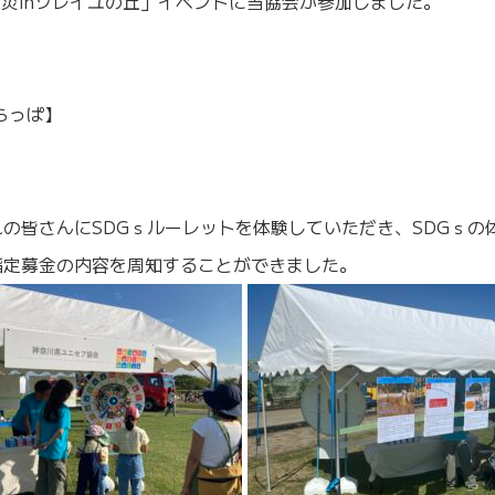
×防災inソレイユの丘」イベントに当協会が参加しました。
らっぱ】
の皆さんにSDGｓルーレットを体験していただき、SDGｓの
指定募金の内容を周知することができました。