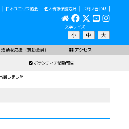
日本ユニセフ協会
個人情報保護方針
お問い合わせ
文字サイズ
小
中
大
活動を応援（賛助会員）
アクセス
ボランティア活動報告
に出展しました