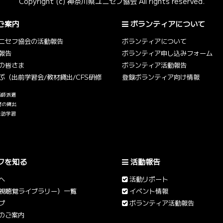
Copyright (c) 神奈川県ユニセフ協会 All rights reserved.
ご案内
ボランティアについて
ニセフ協会の活動報告
ボランティアについて
報告
ボランティア申し込みフォーム
の皆さま
ボランティア活動報告
ぶ（出前学習会/教材貸出/CFS研修
登録ボランティア向け情報
講師派遣
材の貸出
来訪学習
フを知る
活動報告
へ
活動リポート
（視聴覚ライブラリー）一覧
イベント情報
プ
ボランティア活動報告
のご案内