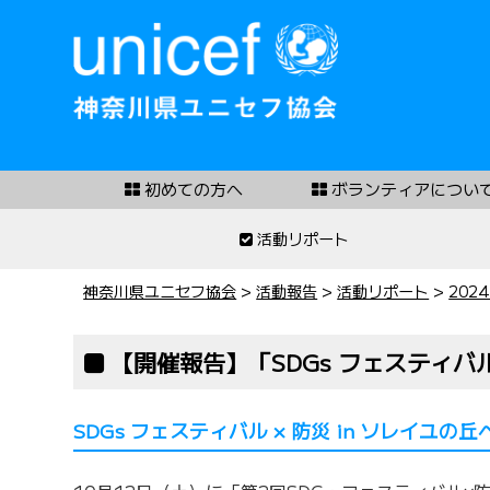
初めての方へ
ボランティアについ
活動リポート
神奈川県ユニセフ協会
>
活動報告
>
活動リポート
>
202
【開催報告】「SDGs フェスティバル
SDGs フェスティバル × 防災 in ソレイユの