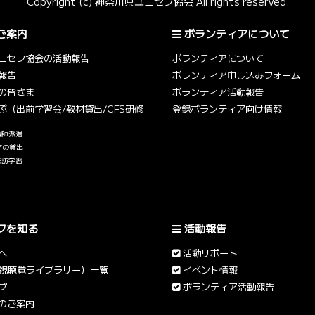
Copyright (c) 神奈川県ユニセフ協会 All rights reserved.
ご案内
ボランティアについて
ニセフ協会の活動報告
ボランティアについて
報告
ボランティア申し込みフォーム
の皆さま
ボランティア活動報告
ぶ（出前学習会/教材貸出/CFS研修
登録ボランティア向け情報
講師派遣
材の貸出
来訪学習
フを知る
活動報告
へ
活動リポート
（視聴覚ライブラリー）一覧
イベント情報
プ
ボランティア活動報告
のご案内