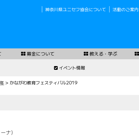
神奈川県ユニセフ協会について
活動のご案内
て
募金について
教える・学ぶ
イベント情報
9年
>
かながわ教育フェスティバル2019
リーナ）