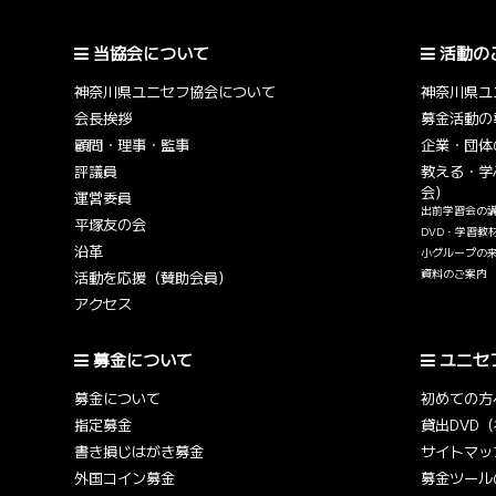
当協会について
活動の
神奈川県ユニセフ協会について
神奈川県ユ
会長挨拶
募金活動の
顧問・理事・監事
企業・団体
評議員
教える・学
会）
運営委員
出前学習会の
平塚友の会
DVD・学習教
沿革
小グループの
資料のご案内
活動を応援（賛助会員）
アクセス
募金について
ユニセ
募金について
初めての方
指定募金
貸出DVD
書き損じはがき募金
サイトマッ
外国コイン募金
募金ツール