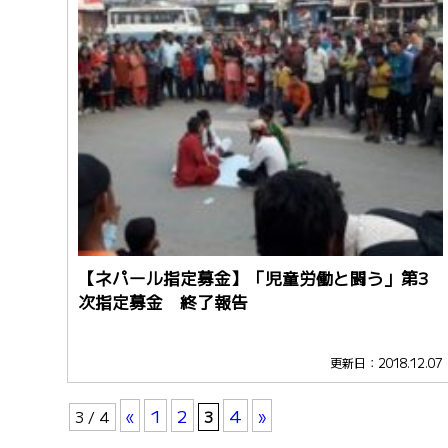
【ネパール指定募金】「児童労働と闘う」第3
次指定募金 終了報告
更新日：2018.12.07
«
1
2
4
»
3 / 4
3