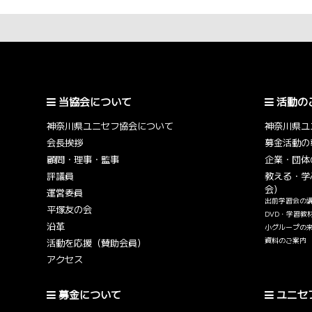
当協会について
活動の
神奈川県ユニセフ協会について
神奈川県ユ
会長挨拶
募金活動の
顧問・理事・監事
企業・団体
評議員
教える・学
会）
運営委員
出前学習会の
平塚友の会
DVD・学習教
沿革
小グループの
資料のご案内
活動を応援（賛助会員）
アクセス
募金について
ユニセ