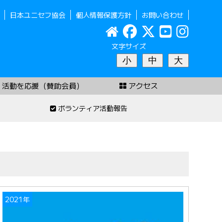
日本ユニセフ協会
個人情報保護方針
お問い合わせ
文字サイズ
小
中
大
活動を応援（賛助会員）
アクセス
ボランティア活動報告
2021年