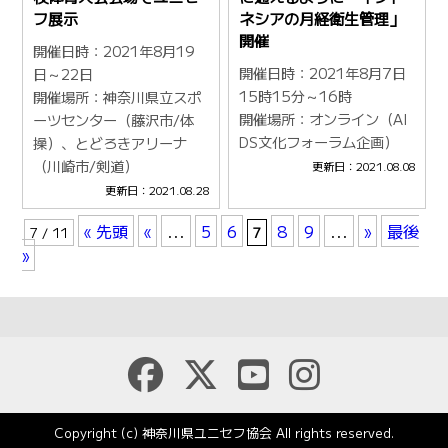
フ展示
ネシアの月経衛生管理」
開催
開催日時：2021年8月19
開催日時：2021年8月7日
日～22日
15時15分～16時
開催場所：神奈川県立スポ
開催場所：オンライン（AI
ーツセンター（藤沢市/体
DS文化フォーラム企画）
操）、とどろきアリーナ
（川崎市/剣道）
更新日：2021.08.08
更新日：2021.08.28
« 先頭
«
...
5
6
8
9
...
»
最後
7 / 11
7
»
Copyright (c) 神奈川県ユニセフ協会 All rights reserved.