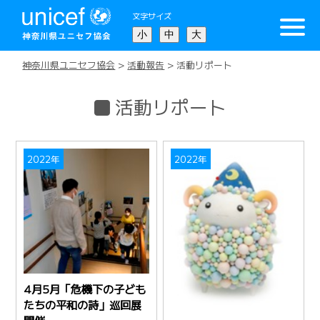
文字サイズ
小
中
大
神奈川県ユニセフ協会
>
活動報告
>
活動リポート
活動リポート
2022年
2022年
4月5月「危機下の子ども
たちの平和の詩」巡回展